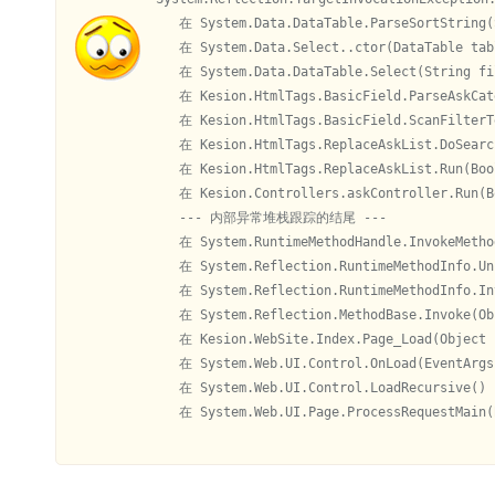
   在 System.Data.DataTable.ParseSortString(S
   在 System.Data.Select..ctor(DataTable tab
   在 System.Data.DataTable.Select(String fil
   在 Kesion.HtmlTags.BasicField.ParseAskCat
   在 Kesion.HtmlTags.BasicField.ScanFilterT
   在 Kesion.HtmlTags.ReplaceAskList.DoSearch
   在 Kesion.HtmlTags.ReplaceAskList.Run(Bool
   在 Kesion.Controllers.askController.Run(Bo
   --- 内部异常堆栈跟踪的结尾 ---

   在 System.RuntimeMethodHandle.InvokeMetho
   在 System.Reflection.RuntimeMethodInfo.Un
   在 System.Reflection.RuntimeMethodInfo.In
   在 System.Reflection.MethodBase.Invoke(Obj
   在 Kesion.WebSite.Index.Page_Load(Object s
   在 System.Web.UI.Control.OnLoad(EventArgs 
   在 System.Web.UI.Control.LoadRecursive()

   在 System.Web.UI.Page.ProcessRequestMain(