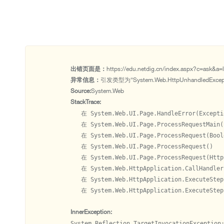
出错页面是：
https://edu.netdig.cn/index.aspx?c=ask&a=
异常信息：
引发类型为“System.Web.HttpUnhandledExc
Source:
System.Web
StackTrace:
   在 System.Web.UI.Page.HandleError(Exceptio
   在 System.Web.UI.Page.ProcessRequestMain(
   在 System.Web.UI.Page.ProcessRequest(Bool
   在 System.Web.UI.Page.ProcessRequest()

   在 System.Web.UI.Page.ProcessRequest(HttpC
   在 System.Web.HttpApplication.CallHandler
   在 System.Web.HttpApplication.ExecuteStepI
   在 System.Web.HttpApplication.ExecuteStep
InnerException:
System.Reflection.TargetInvocationExcep