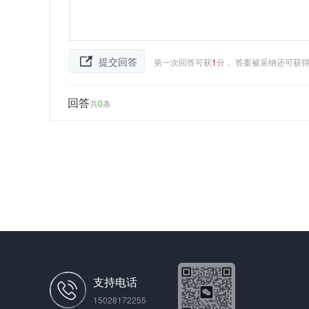
第一次回答可获
1
分， 答案被采纳还可获
回答
共
0
条
支持电话
15028172255