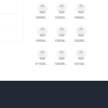
130283199307030426
13022319990616661X
130923199707054728
13052420041206251X
130206198802011823
130283198901250718
411526200308271013
130208200703022829
130182200208083921