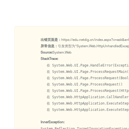
出错页面是：
https://edu.netdig.cn/index.aspx?c=ask&a=l
异常信息：
引发类型为“System.Web.HttpUnhandledExc
Source:
System.Web
StackTrace:
   在 System.Web.UI.Page.HandleError(Exceptio
   在 System.Web.UI.Page.ProcessRequestMain(
   在 System.Web.UI.Page.ProcessRequest(Bool
   在 System.Web.UI.Page.ProcessRequest()

   在 System.Web.UI.Page.ProcessRequest(HttpC
   在 System.Web.HttpApplication.CallHandler
   在 System.Web.HttpApplication.ExecuteStepI
   在 System.Web.HttpApplication.ExecuteStep
InnerException:
System.Reflection.TargetInvocationExcep