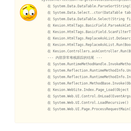
   在 System.Data.DataTable.ParseSortString(S
   在 System.Data.Select..ctor(DataTable tab
   在 System.Data.DataTable.Select(String fil
   在 Kesion.HtmlTags.BasicField.ParseAskCat
   在 Kesion.HtmlTags.BasicField.ScanFilterT
   在 Kesion.HtmlTags.ReplaceAskList.DoSearch
   在 Kesion.HtmlTags.ReplaceAskList.Run(Bool
   在 Kesion.Controllers.askController.Run(Bo
   --- 内部异常堆栈跟踪的结尾 ---

   在 System.RuntimeMethodHandle.InvokeMetho
   在 System.Reflection.RuntimeMethodInfo.Un
   在 System.Reflection.RuntimeMethodInfo.In
   在 System.Reflection.MethodBase.Invoke(Obj
   在 Kesion.WebSite.Index.Page_Load(Object s
   在 System.Web.UI.Control.OnLoad(EventArgs 
   在 System.Web.UI.Control.LoadRecursive()

   在 System.Web.UI.Page.ProcessRequestMain(