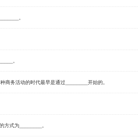
_____。
____。
商务活动的时代最早是通过________开始的。
方式为________。